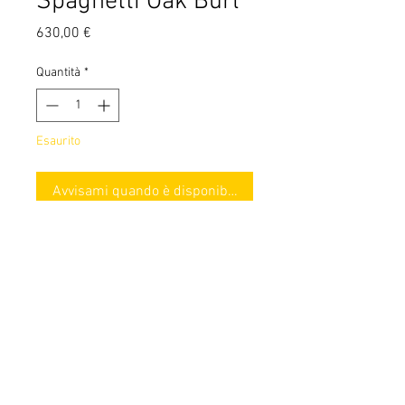
Spaghetti Oak Burl
Prezzo
630,00 €
Quantità
*
Esaurito
Avvisami quando è disponibile
18650 battery mod with DNA60C and
dual fire buttons.
Made out of stabilized spaghetti oak
burl and brushed 304 stainless steel.
© 2024 by ModForge. Design Italiano, prodotto in
Europa
Terms of Use
Privacy Policy