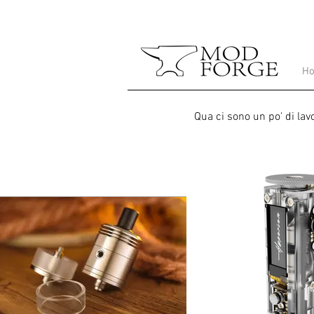
H
Qua ci sono un po' di lav