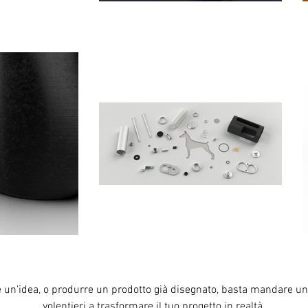
e un'idea, o produrre un prodotto già disegnato, basta mandare una
volentieri a trasformare il tuo progetto in realtà.